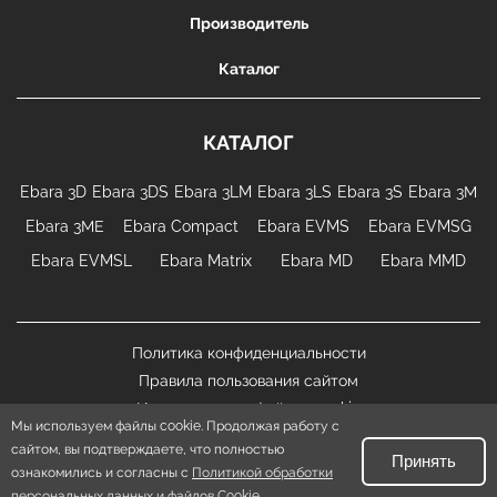
Производитель
Каталог
КАТАЛОГ
Ebara 3D
Ebara 3DS
Ebara 3LM
Ebara 3LS
Ebara 3S
Ebara 3М
Ebara 3МЕ
Ebara Compact
Ebara EVMS
Ebara EVMSG
Ebara EVMSL
Ebara Matrix
Ebara MD
Ebara MMD
Политика конфиденциальности
Правила пользования сайтом
Использование файлов cookie
Мы используем файлы cookie. Продолжая работу с
сайтом, вы подтверждаете, что полностью
EBARA.su
|
Карта сайта
Принять
ознакомились и согласны с
Все права защищены. © 2026
Политикой обработки
персональных данных и файлов Cookie
.