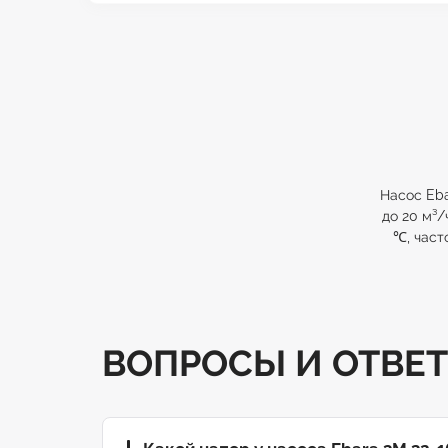
Насос Eba
до 20 м³/
℃, част
ВОПРОСЫ И ОТВЕ