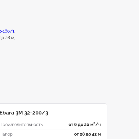
2-160/1
.
о 28 м,
Ebara 3M 32-200/3
Производительность
от 6 до 20 м³/ч
Напор
от 28 до 42 м