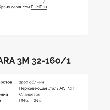
обрана сервисом
PUMP.su
RA 3M 32-160/1
оротов
2900 об/мин
Нержавеющая сталь AISI 304
ения
Фланцевое
е
DN50 | DN32