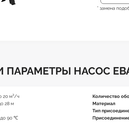
* замена под
 ПАРАМЕТРЫ НАСОС EBA
о 20 м³/ч
Количество об
до 28 м
Материал
т
Тип присоедин
 до 90 ℃
Присоединени