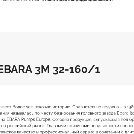
BARA 3M 32-160/1
меет более чем вековую историю. Сравнительно недавно – в 198
ния называлась по месту базирования головного завода Ebara Ital
 на EBARA Pumps Europe. Сегодня продукция, выпускаемая под б
я на российский рынок. Главными причинами популярности насос
опейское качество и профессиональный сервис в сочетании с длит