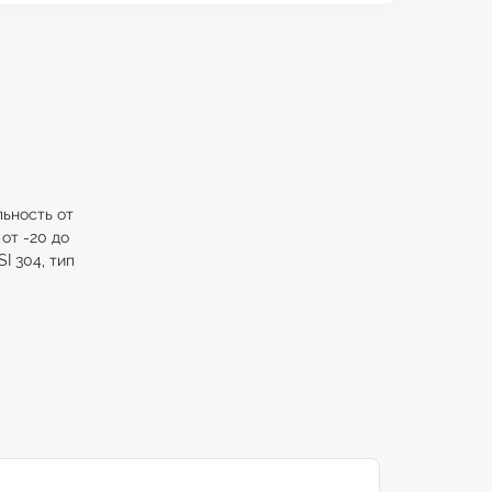
льность от
 от -20 до
I 304, тип