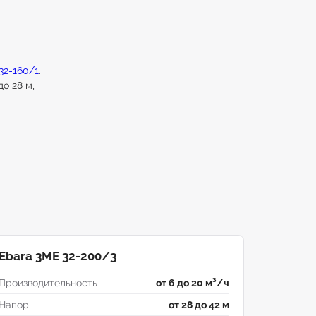
32-160/1
.
о 28 м,
Ebara 3ME 32-200/3
Производительность
от 6 до 20 м³/ч
Напор
от 28 до 42 м