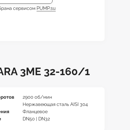
обрана сервисом
PUMP.su
RA 3ME 32-160/1
оротов
2900 об/мин
Нержавеющая сталь AISI 304
ения
Фланцевое
е
DN50 | DN32