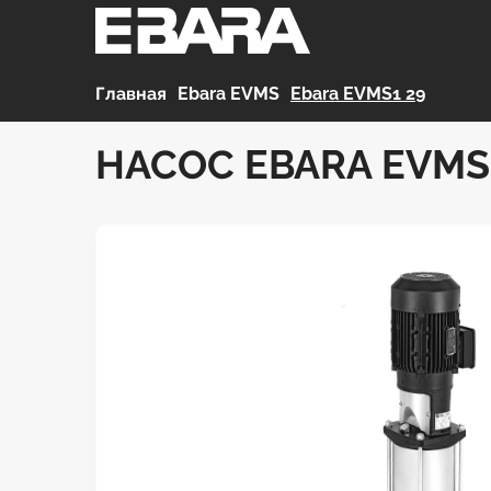
Главная
>
Ebara EVMS
>
Ebara EVMS1 29
НАСОС EBARA EVMS