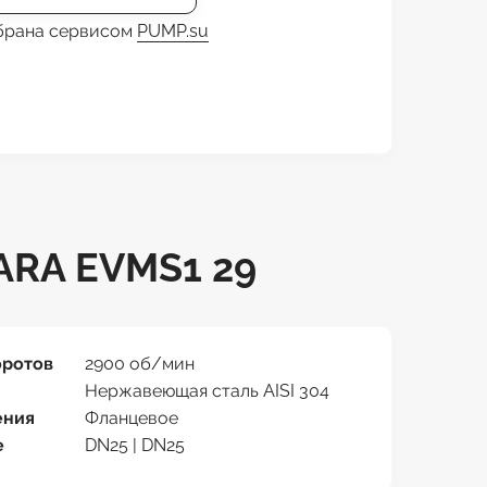
обрана сервисом
PUMP.su
RA EVMS1 29
оротов
2900 об/мин
Нержавеющая сталь AISI 304
ения
Фланцевое
е
DN25 | DN25