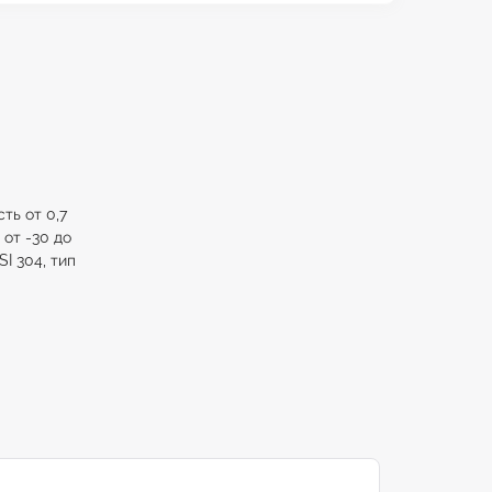
ть от 0,7
 от -30 до
I 304, тип