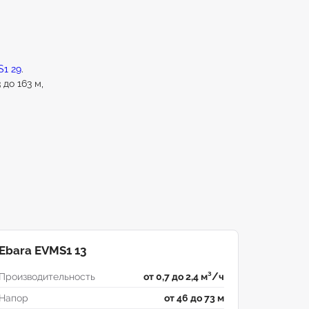
S1 29
.
до 163 м,
Ebara EVMS1 13
Производительность
от 0,7 до 2,4 м³/ч
Напор
от 46 до 73 м