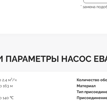
* замена под
 ПАРАМЕТРЫ НАСОС EBA
о 2,4 м³/ч
Количество об
о 163 м
Материал
Тип присоедин
до 140 ℃
Присоединени