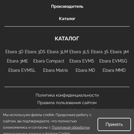
Производитель
Каталог
КАТАЛОГ
Ebara 3D
Ebara 3DS
Ebara 3LM
Ebara 3LS
Ebara 3S
Ebara 3М
Ebara 3МЕ
Ebara Compact
Ebara EVMS
Ebara EVMSG
Ebara EVMSL
Ebara Matrix
Ebara MD
Ebara MMD
Политика конфиденциальности
Правила пользования сайтом
Использование файлов cookie
Мы используем файлы cookie. Продолжая работу с
сайтом, вы подтверждаете, что полностью
EBARA.su
|
Карта сайта
Принять
ознакомились и согласны с
Все права защищены. © 2026
Политикой обработки
персональных данных и файлов Cookie
.