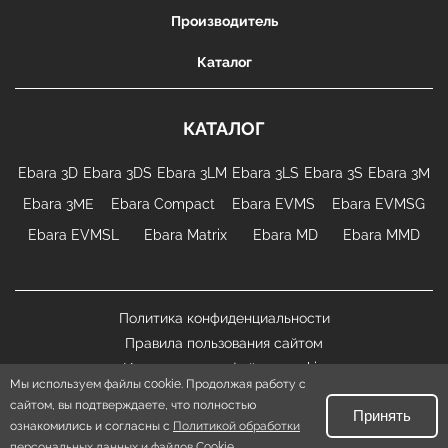
Производитель
Каталог
КАТАЛОГ
Ebara 3D
Ebara 3DS
Ebara 3LM
Ebara 3LS
Ebara 3S
Ebara 3М
Ebara 3МЕ
Ebara Compact
Ebara EVMS
Ebara EVMSG
Ebara EVMSL
Ebara Matrix
Ebara MD
Ebara MMD
Политика конфиденциальности
Правила пользования сайтом
Использование файлов cookie
Мы используем файлы cookie. Продолжая работу с
сайтом, вы подтверждаете, что полностью
EBARA.su
|
Карта сайта
Принять
ознакомились и согласны с
Все права защищены. © 2026
Политикой обработки
персональных данных и файлов Cookie
.