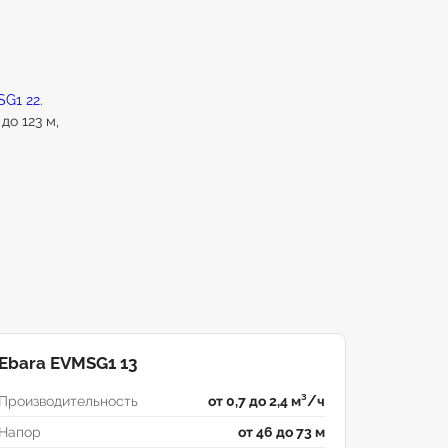
SG1 22
.
до 123 м,
Ebara EVMSG1 13
Производительность
от 0,7 до 2,4 м³/ч
Напор
от 46 до 73 м