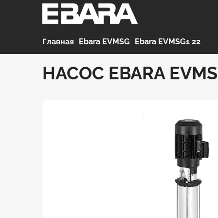
Главная
>
Ebara EVMSG
>
Ebara EVMSG1 22
НАСОС EBARA EVMS