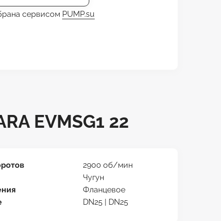
обрана сервисом
PUMP.su
RA EVMSG1 22
оротов
2900 об/мин
Чугун
ения
Фланцевое
е
DN25 | DN25