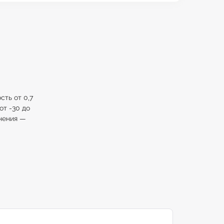
ть от 0,7
от -30 до
нения —