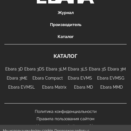
Журнал
Производитель
Каталог
КАТАЛОГ
Ebara 3D
Ebara 3DS
Ebara 3LM
Ebara 3LS
Ebara 3S
Ebara 3М
Ebara 3МЕ
Ebara Compact
Ebara EVMS
Ebara EVMSG
Ebara EVMSL
Ebara Matrix
Ebara MD
Ebara MMD
Политика конфиденциальности
Правила пользования сайтом
Использование файлов cookie
Мы используем файлы cookie. Продолжая работу с