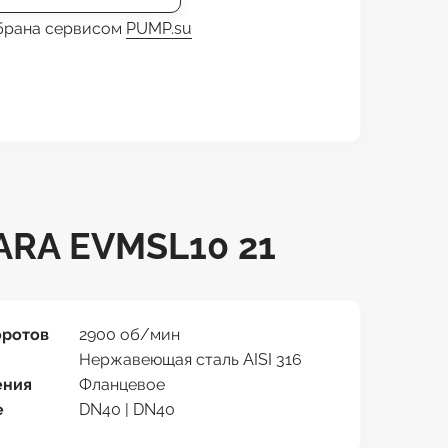
обрана сервисом
PUMP.su
RA EVMSL10 21
оротов
2900 об/мин
Нержавеющая сталь AISI 316
ения
Фланцевое
е
DN40 | DN40