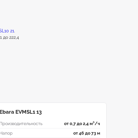
L10 21
.
 до 222,4
Ebara EVMSL1 13
Производительность
от 0,7 до 2,4 м³/ч
Напор
от 46 до 73 м