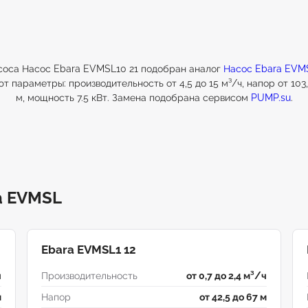
соса Насос Ebara EVMSL10 21 подобран аналог
Насос Ebara EVMS
т параметры: производительность от 4,5 до 15 м³/ч, напор от 103,1
м, мощность 7.5 кВт. Замена подобрана сервисом
PUMP.su
.
a EVMSL
Ebara EVMSL1 12
ч
Производительность
от 0,7 до 2,4 м³/ч
м
Напор
от 42,5 до 67 м