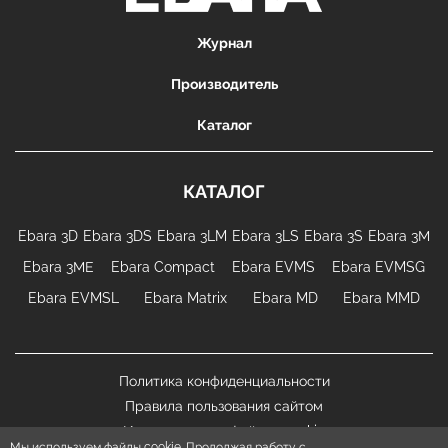
Журнал
Производитель
Каталог
КАТАЛОГ
Ebara 3D
Ebara 3DS
Ebara 3LM
Ebara 3LS
Ebara 3S
Ebara 3М
Ebara 3МЕ
Ebara Compact
Ebara EVMS
Ebara EVMSG
Ebara EVMSL
Ebara Matrix
Ebara MD
Ebara MMD
Политика конфиденциальности
Правила пользования сайтом
Использование файлов cookie
Мы используем файлы cookie. Продолжая работу с