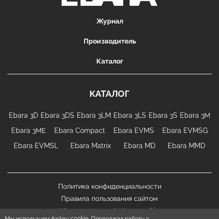
Журнал
Производитель
Каталог
КАТАЛОГ
Ebara 3D
Ebara 3DS
Ebara 3LM
Ebara 3LS
Ebara 3S
Ebara 3М
Ebara 3МЕ
Ebara Compact
Ebara EVMS
Ebara EVMSG
Ebara EVMSL
Ebara Matrix
Ebara MD
Ebara MMD
Политика конфиденциальности
Правила пользования сайтом
Использование файлов cookie
Мы используем файлы cookie. Продолжая работу с